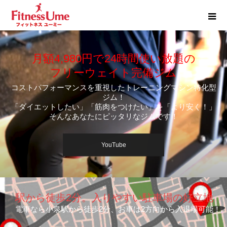
月額4,980円で24時間使い放題の
フリーウェイト完備ジム
コストパフォーマンスを重視したトレーニングマシン特化型
ジム！
「ダイエットしたい」「筋肉をつけたい」を「より安く！」
そんなあなたにピッタリなジムです！
YouTube
駅から徒歩2分。入りやすい駐車場の好立地
電車なら小泉駅から徒歩2分、お車は2方向から入退場可能！