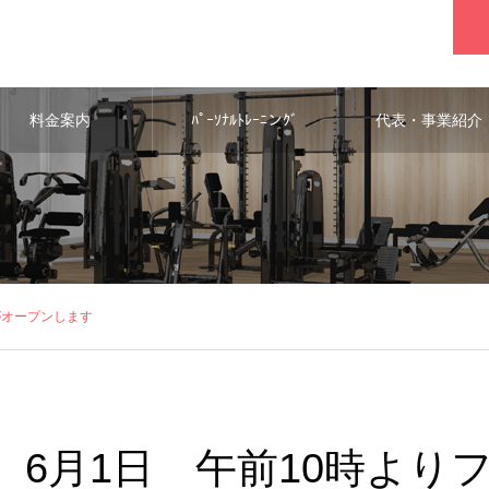
料金案内
ﾊﾟｰｿﾅﾙﾄﾚｰﾆンｸﾞ
代表・事業紹介
がオープンします
6月1日 午前10時より